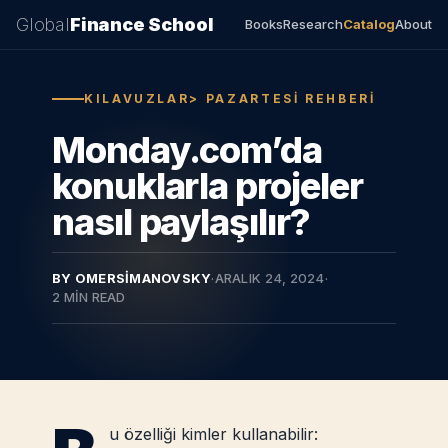
Global
Finance School
Books
Research
Catalog
About
KILAVUZLAR> PAZARTESI REHBERI
Monday.com’da
konuklarla projeler
nasıl paylaşılır?
BY OMERSIMANOVSKY
·
ARALIK 24, 2024
·
2 MIN READ
u özelliği kimler kullanabilir: