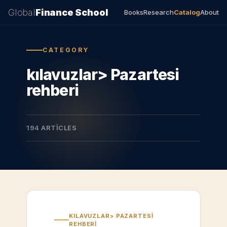
Global
Finance School
Books
Research
Catalog
About
CATEGORY
kılavuzlar> Pazartesi
rehberi
194 ARTICLES
KILAVUZLAR> PAZARTESI
REHBERI