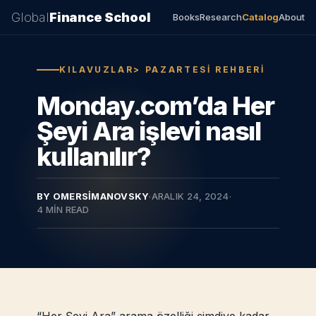
Global
Finance School
Books
Research
Catalog
About
KILAVUZLAR> PAZARTESI REHBERI
Monday.com’da Her
Şeyi Ara işlevi nasıl
kullanılır?
BY OMERSIMANOVSKY
·
ARALIK 24, 2024
·
4 MIN READ