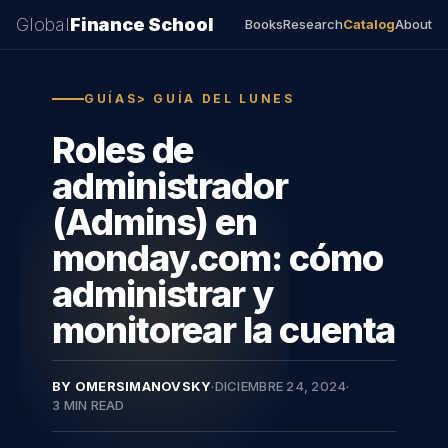
Global
Finance School
Books
Research
Catalog
About
GUÍAS> GUÍA DEL LUNES
Roles de
administrador
(Admins) en
monday.com: cómo
administrar y
monitorear la cuenta
BY OMERSIMANOVSKY
·
DICIEMBRE 24, 2024
·
3 MIN READ