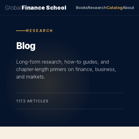
Global
Finance School
Books
Research
Catalog
About
RESEARCH
Blog
Long-form research, how-to guides, and
chapter-length primers on finance, business,
and markets.
1172 ARTICLES