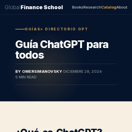
Global
Finance School
Books
Research
Catalog
About
GUÍAS> DIRECTORIO GPT
Guía ChatGPT para
todos
BY OMERSIMANOVSKY
·
DICIEMBRE 28, 2024
·
5 MIN READ