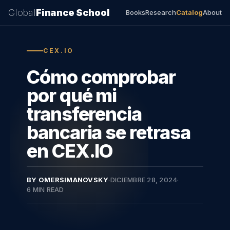
Global
Finance School
Books
Research
Catalog
About
CEX.IO
Cómo comprobar
por qué mi
transferencia
bancaria se retrasa
en CEX.IO
BY OMERSIMANOVSKY
·
DICIEMBRE 28, 2024
·
6 MIN READ