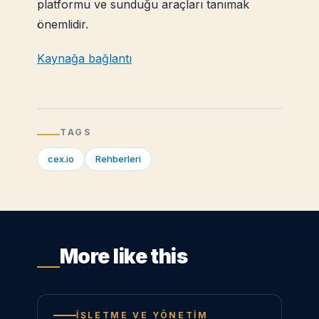
platformu ve sunduğu araçları tanımak
önemlidir.
Kaynağa bağlantı
TAGS
cex.io
Rehberleri
More like this
İŞLETME VE YÖNETIM