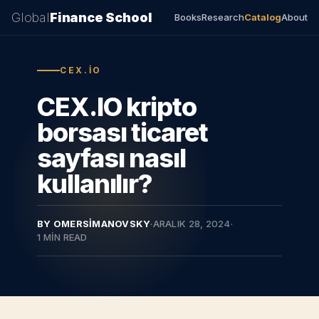
Global
Finance School
Books
Research
Catalog
About
CEX.IO
CEX.IO kripto
borsası ticaret
sayfası nasıl
kullanılır?
BY OMERSIMANOVSKY
·
ARALIK 28, 2024
·
1 MIN READ