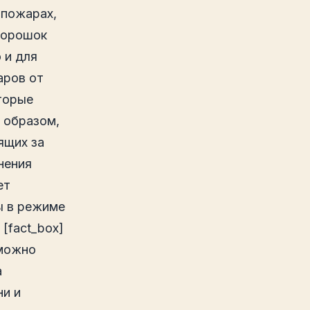
 пожарах,
 Порошок
 и для
аров от
оторые
 образом,
ящих за
нения
ет
ы в режиме
[fact_box]
 можно
а
ни и