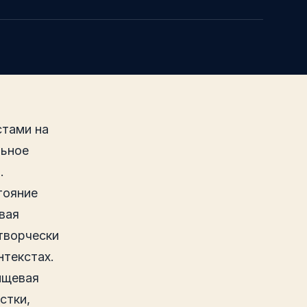
стами на
льное
.
тояние
вая
творчески
нтекстах.
ищевая
стки,