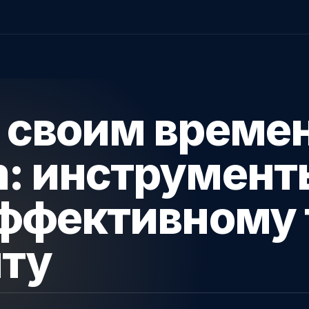
 своим време
: инструмент
эффективному 
ту