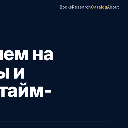
Books
Research
Catalog
About
нем на
ы и
тайм-