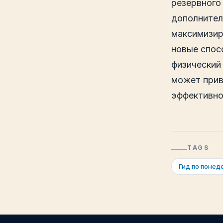
резервного 
дополнител
максимизир
новые спос
физический
может прив
эффективно
TAGS
Гид по понед