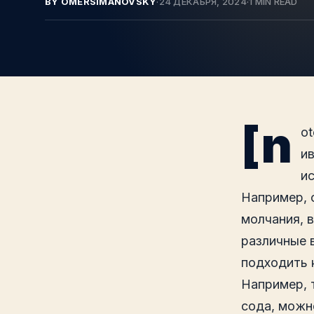
BY OMERSIMANOVSKY
·
24 ДЕКАБРЯ, 2024
·
1 MIN READ
[n
ot
и
и
Например, 
молчания, в
различные 
подходить к
Например, 
сода, можно