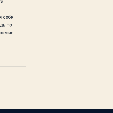
ти
я себя
дь то
шление