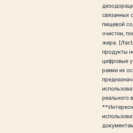
дезодораци
связанных 
пищевой со
очистки, п
жира. [/fa
продукты н
цифровые у
рамки их о
предназнач
использова
реального 
**Интересн
использоват
документам