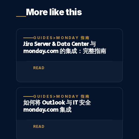
More like this
GUIDES>MONDAY 指南
Jira Server & Data Center 与
monday.com 的集成：完整指南
READ
GUIDES>MONDAY 指南
如何将 Outlook 与 IT 安全
monday.com 集成
READ