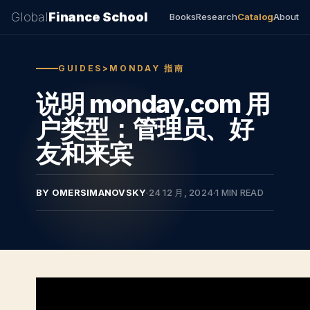
Global
Finance School
Books
Research
Catalog
About
GUIDES>MONDAY 指南
说明 monday.com 用
户类型：管理员、好
友和来宾
BY OMERSIMANOVSKY
·
24 12 月, 2024
·
1 MIN READ