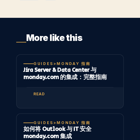
More like this
GUIDES>MONDAY 指南
Jira Server & Data Center 与
monday.com 的集成：完整指南
READ
GUIDES>MONDAY 指南
如何将 Outlook 与 IT 安全
monday.com 集成