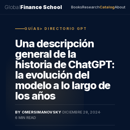
Global
Finance School
Books
Research
Catalog
About
GUÍAS> DIRECTORIO GPT
Una descripción
general de la
historia de ChatGPT:
la evolución del
modelo a lo largo de
los años
BY OMERSIMANOVSKY
·
DICIEMBRE 28, 2024
·
6 MIN READ