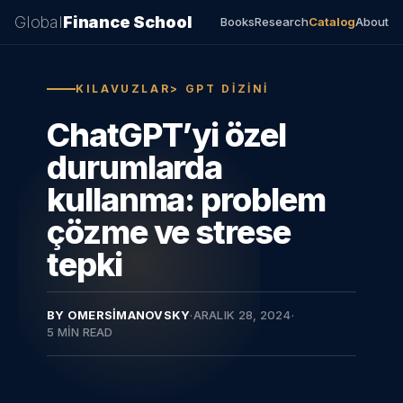
Global
Finance School
Books
Research
Catalog
About
KILAVUZLAR> GPT DIZINI
ChatGPT’yi özel
durumlarda
kullanma: problem
çözme ve strese
tepki
BY OMERSIMANOVSKY
·
ARALIK 28, 2024
·
5 MIN READ