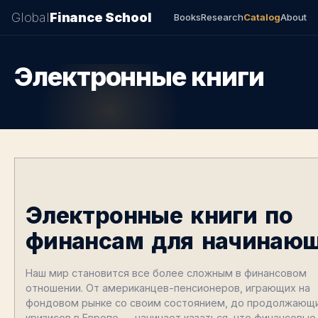
Global
Finance School
Books
Research
Catalog
About
Электронные книги
Электронные книги по
финансам для начинаю
Наш мир становится все более сложным в финансовом
отношении. От американцев-пенсионеров, играющих на
фондовом рынке со своим состоянием, до продолжающ
кризисов в Европе — начинает казаться, что финансовые