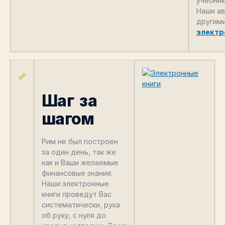
учебни
Наши ав
другими
электр
Шаг за
шагом
Рим не был построен
за один день, так же
как и Ваши желаемые
финансовые знания.
Наши электронные
книги проведут Вас
систематически, рука
об руку, с нуля до