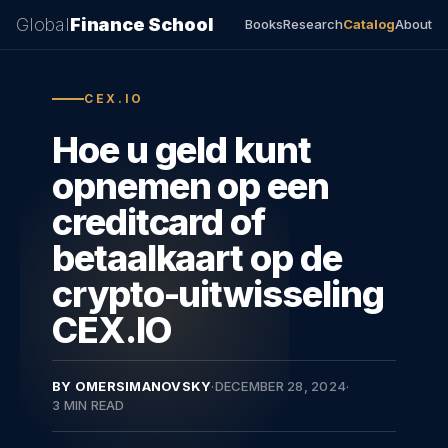
Global
Finance School
Books
Research
Catalog
About
CEX.IO
Hoe u geld kunt
opnemen op een
creditcard of
betaalkaart op de
crypto-uitwisseling
CEX.IO
BY OMERSIMANOVSKY
·
DECEMBER 28, 2024
·
3 MIN READ