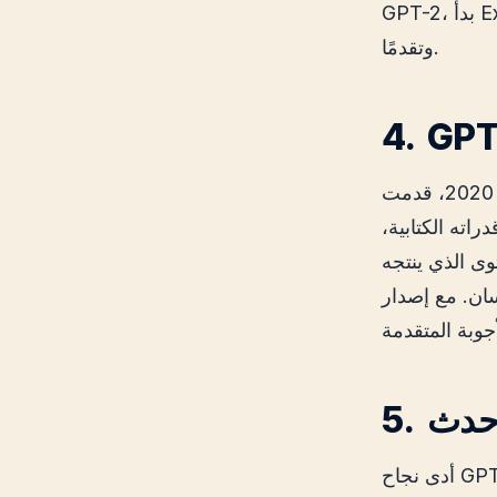
GPT-2، بدأ Exile بالإعلان عن نية الشركة تطوير النموذج إلى قدرة محادثة أكثر ذكاءً
وتقدمًا.
 قدراته الكتابية،
وى الذي ينتجه
ر GPT-3، بدأت العديد من الشركات في استخدامه لإنتاج المحتوى
أحدث
أدى نجاح GPT-3 إلى إدخال العديد من التحديثات والتحسينات على مدى السنوات التالية.