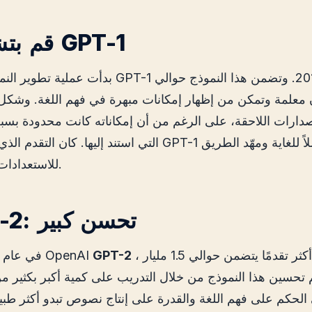
2. قم بتشغيل GPT-1
بدأت عملية تطوير النموذج مع إطلاق GPT-1 في عام 
يون معلمة وتمكن من إظهار إمكانات مبهرة في فهم اللغة. وشك
صدارات اللاحقة، على الرغم من أن إمكاناته كانت محدودة بسبب
التي استند إليها. كان التقدم الذي تم إحرازه مع GPT-1 شا
للاستعدادات لبقية الطريق.
3. GPT-2: تحسن كبير
، وهو نموذج أكثر تقدمًا يتضمن حوالي 1.5 مليار
GPT-2
في عام 2019، أطلقت OpenAI
 تحسين هذا النموذج من خلال التدريب على كمية أكبر بكثير من 
لحكم على فهم اللغة والقدرة على إنتاج نصوص تبدو أكثر طبيع