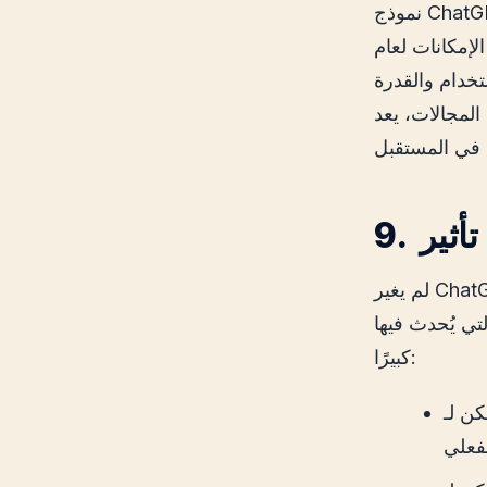
نموذج ChatGPT الذي أثر على الخطاب الرقمي. منذ إطلاق GPT-1 وحتى الإصدارات
لإمكانات لعام
تخدام والقدرة
ا شك أداة قوية ستكون
لم يغير ChatGPT الطريقة التي نتواصل بها مع الأجهزة فحسب، بل أثر أيضًا على مجموعة
ها ChatGPT فرقًا
كبيرًا:
كون بمثابة دليل شخصي للطلاب، ويساعد في فهم