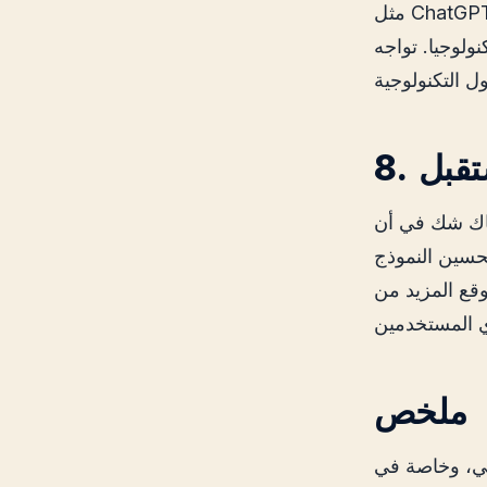
مثل ChatGPT. هناك مخاوف بشأن موثوقية الاستجابات، وتأثيرات تحيز البيانات، وإساءة
 التحديات من خلال إعداد نماذجها وتحسينها مع
سيستمر في تطوير وتحسين قدراته. تعمل OpenAI على
حسين النموذج
وقع المزيد من
ملخص
عي، وخاصة في