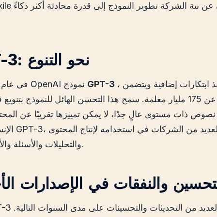
4. GPT-3: نحو التنوع
، وهو نموذج ينفذ ابتكارات إضافية ويتضمن
GPT-3
في عام 2020، قدمت OpenAI نموذج
ما لا يقل عن 175 مليار معلمة. سمح هذا التحسن الهائل للنموذج بتنويع
 نصوص ذات مستوى عالٍ جدًا، لا يمكن تمييزها تقريبًا عن المحت
الإنسان. مع إصدا
والتحليلات والأسئلة والأجوبة المتقدمة.
 التحسين والنفقات في الإصدارات ال