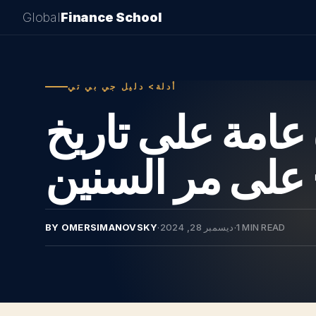
Global
Finance School
أدلة> دليل جي بي تي
 على تاريخ ChatGPT: تطور
 على مر السنين
1 MIN READ
·
ديسمبر 28, 2024
·
BY OMERSIMANOVSKY