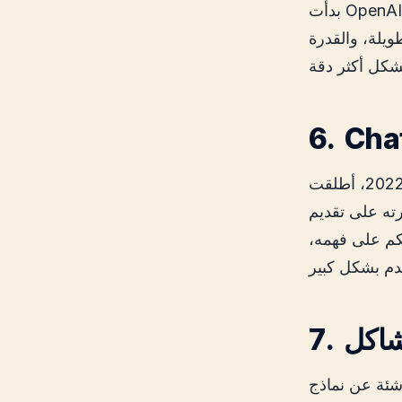
بدأت OpenAI العمل على تحسين قدرة النموذج على فهم السياق الأوسع للخطاب. على
ويلة، والقدرة
رته على تقديم
كم على فهمه،
مشاكل
اشئة عن نماذج