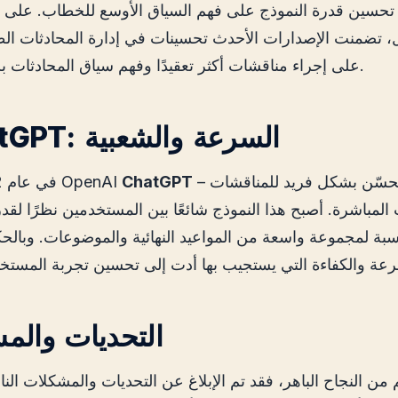
ل، تضمنت الإصدارات الأحدث تحسينات في إدارة المحادثات الط
على إجراء مناقشات أكثر تعقيدًا وفهم سياق المحادثات بشكل أكثر دقة.
6. ChatGPT: السرعة والشعبية
– وهو إصدار مُحسّن بشكل فريد للمناقشات
ChatGPT
في عام 2022، أطلقت OpenAI
 المباشرة. أصبح هذا النموذج شائعًا بين المستخدمين نظرًا لقد
سبة لمجموعة واسعة من المواعيد النهائية والموضوعات. وبالح
7. التحديات وال
من النجاح الباهر، فقد تم الإبلاغ عن التحديات والمشكلات الن