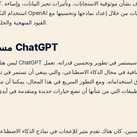
استخدام التكنولوجيا. تواجه OpenAI هذه
القيود المنهجية والحلول التكنولوجية.
8. مستقبل ChatGPT
ليس هناك شك في أن ChatGPT 
فية في مجال الذكاء الاصطناعي، والتي ينبغي أن تستمر في ت
 استخداماته. ومع التطور السريع في هذا المجال، يمكننا أن نت
نين، كان هناك تقدم مثير للإعجاب في نماذج الذكاء الاصطنا