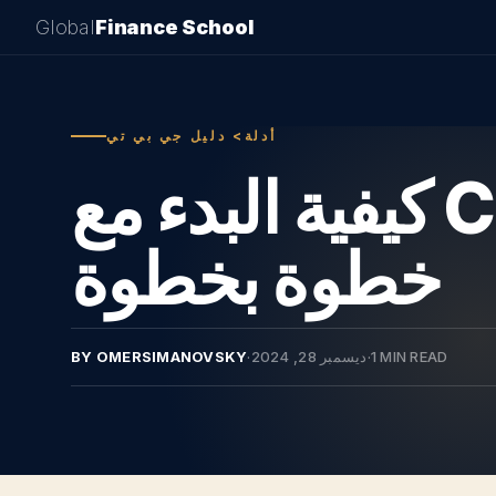
Global
Finance School
أدلة> دليل جي بي تي
كيفية البدء مع ChatGPT: التسجيل واللعب
خطوة بخطوة
1 MIN READ
·
ديسمبر 28, 2024
·
BY OMERSIMANOVSKY