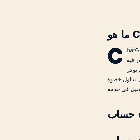
C
 تم تطويره بواسطة OpenAI، والذي يسمح لك
ر فيه
نيين والمعلمين وأي
 نتناول خطوة