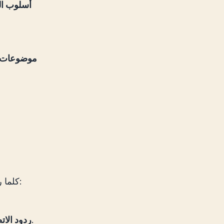
أسلوب الك
موضوعات 
كلما ركزت أكثر على استخدام النظام، كلما اكتشفت المزيد من الخيارات المتقدمة:
إذا حصلت على إجابات لا ترضيك، أعد صياغة سؤالك أو أوضح نيتك.
ردود الات