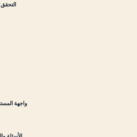
التحقق:
واجهة المست
الأسئلة وا