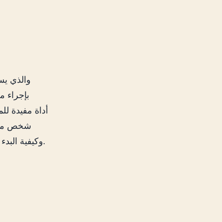
بإجراء م
شخص مهتم
بخطوة كيفية التسجيل في خدمة ChatGPT وكيفية البدء في استخدامها على النحو الأمثل.