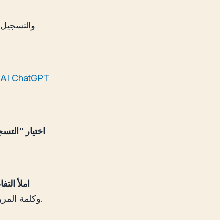
AI ChatGPT
اختيار “التسج
املأ التف
وكلمة المرور. تأكد من أن بريدك الإلكتروني نشط، حيث ستحتاج إلى تأكيد الحساب.