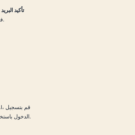
تأكيد البريد 
التي تلقيتها من OpenAI. فقط اضغط على الرابط المرتبط لتأكيد حسابك.
الدخول باستخدام عنوان البريد الإلكتروني وكلمة المرور اللذين اخترتهما أثناء التسجيل.