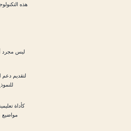
هذه التكنولوج
للنموذ
مواضيع م