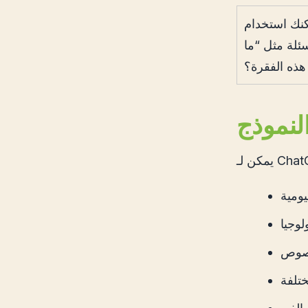
ستخدام ChatGPT
ئلة مثل “ما
النموذج
يومية
لوجيا
نصوص
تلفة