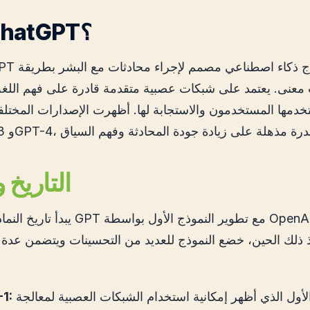
ما هو ChatGPT؟
hatGPT هو نموذج ذكاء اصطن
 معنى. يعتمد على شبكات عصبية متقدمة قادرة على فهم اللغة
دمها المستخدمون والاستجابة لها. أظهرت الإصدارات المختلفة من
التاريخ 
يبدأ تاريخ النماذج المبنية على GPT مع ت
 ومنذ ذلك الحين، خضع النموذج للعديد من التحسينات ويتضمن عد
النموذج الأول الذي أظهر إمكانية استخدام الشبكات العصبية لمعالجة
1: