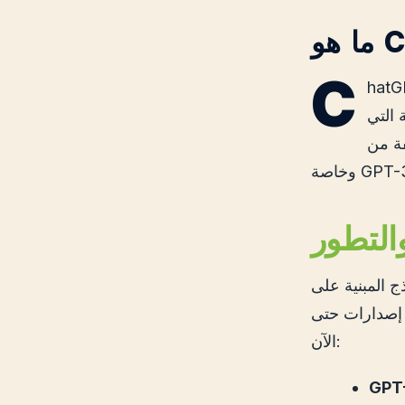
C
اعي مصمم لإجراء محادثات مع البشر بطريقة
 التي
 GPT،
والتطور
طوير النموذج الأول بواسطة OpenAI في عام
ة إصدارات حتى
الآن:
GPT-